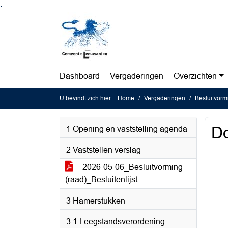
Ga naar de inhoud van deze pagina
Ga naar het zoeken
Ga naar het menu
Dashboard
Vergaderingen
Overzichten
U bevindt zich hier:
Home
Vergaderingen
Besluitvorm
Do
1 Opening en vaststelling agenda
2 Vaststellen verslag
2026-05-06_Besluitvorming
(raad)_Besluitenlijst
3 Hamerstukken
3.1 Leegstandsverordening