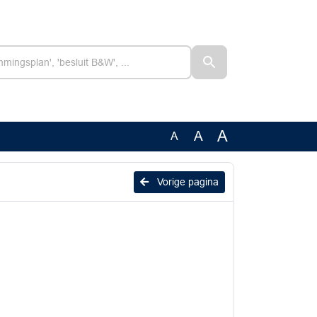
A
A
A
Vorige pagina