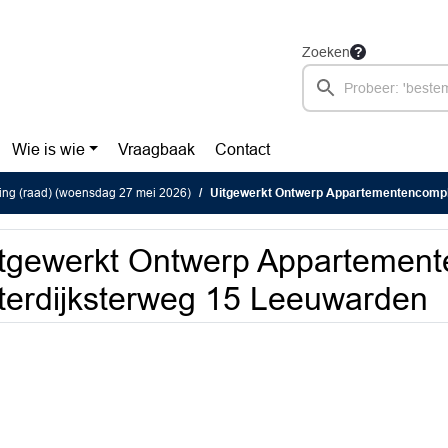
Zoeken
Wie is wie
Vraagbaak
Contact
ing (raad) (woensdag 27 mei 2026)
Uitgewerkt Ontwerp Appartementencomplex Uiter
tgewerkt Ontwerp Appartemen
terdijksterweg 15 Leeuwarden