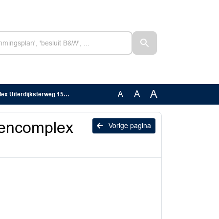
A
A
A
dijksterweg 15 Leeuwarden
tencomplex
Vorige pagina