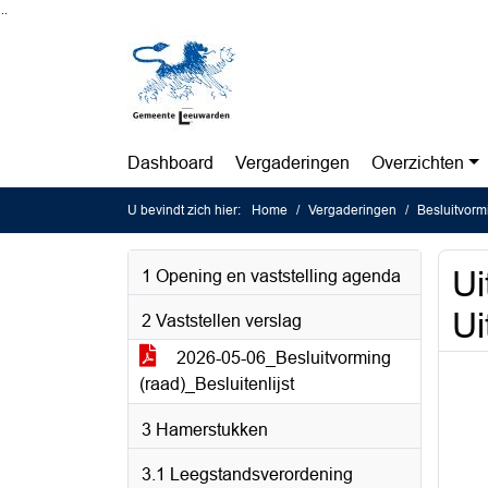
Ga naar de inhoud van deze pagina
Ga naar het zoeken
Ga naar het menu
Dashboard
Vergaderingen
Overzichten
U bevindt zich hier:
Home
Vergaderingen
Besluitvorm
Ui
1 Opening en vaststelling agenda
Ui
2 Vaststellen verslag
2026-05-06_Besluitvorming
(raad)_Besluitenlijst
3 Hamerstukken
3.1 Leegstandsverordening