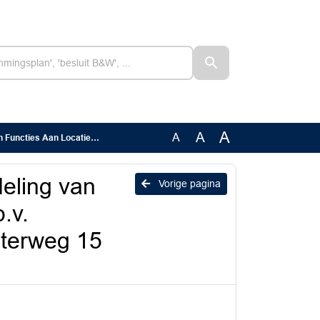
A
A
A
ementencomplex Uiterdijksterweg 15 Leeuwarden
eling van
Vorige pagina
.v.
sterweg 15