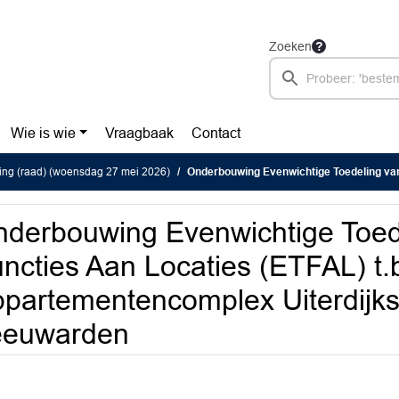
Zoeken
Wie is wie
Vraagbaak
Contact
ing (raad) (woensdag 27 mei 2026)
Onderbouwing Evenwichtige Toedeling van Functies Aan Locaties (ETFAL) t.b.v. Appart
derbouwing Evenwichtige Toed
ncties Aan Locaties (ETFAL) t.b
partementencomplex Uiterdijk
eeuwarden