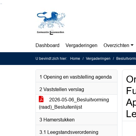
Ga naar de inhoud van deze pagina
Ga naar het zoeken
Ga naar het menu
Dashboard
Vergaderingen
Overzichten
U bevindt zich hier:
Home
Vergaderingen
Besluitvorm
On
1 Opening en vaststelling agenda
Fu
2 Vaststellen verslag
Ap
2026-05-06_Besluitvorming
(raad)_Besluitenlijst
L
3 Hamerstukken
3.1 Leegstandsverordening